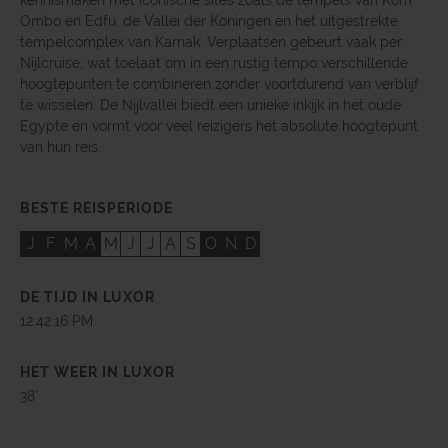
kennismaken met iconische sites zoals de tempels van Kom
Ombo en Edfu, de Vallei der Koningen en het uitgestrekte
tempelcomplex van Karnak. Verplaatsen gebeurt vaak per
Nijlcruise, wat toelaat om in een rustig tempo verschillende
hoogtepunten te combineren zonder voortdurend van verblijf
te wisselen. De Nijlvallei biedt een unieke inkijk in het oude
Egypte en vormt voor veel reizigers het absolute hoogtepunt
van hun reis.
BESTE REISPERIODE
J
F
M
A
M
J
J
A
S
O
N
D
DE TIJD IN LUXOR
12:42:18 PM
HET WEER IN LUXOR
38°