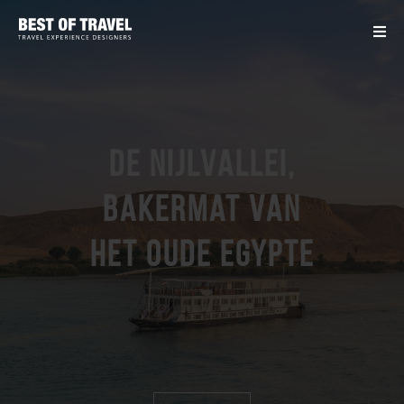
De Nijlvallei,
bakermat van
het oude Egypte