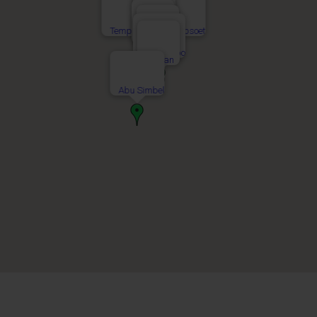
Tempel van Hatsjepsoet
Luxor
Esna
Edfu
Kom Ombo
Aswan
Abu Simbel