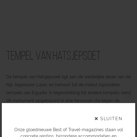
Tempel van Hatsjepsoet
De tempel van Hatsjepsoet ligt aan de westelijke oever van de
Nijl, tegenover Luxor, en behoort tot de meest bijzondere
tempels van Egypte. In tegenstelling tot andere tempels werd
×
dit monument opgebouwd in drie terrassen die tegen de
rotswand oprijzen. De tempel was gewijd aan farao
Hatsjepsoet, een van de weinige vrouwelijke heersers van het
SLUITEN
oude Egypte. Reliëfs en muurschilderingen vertellen het
Onze gloednieuwe Best of Travel-magazines staan vol
verhaal van haar regeerperiode, handelsreizen en religieuze
concrete reistips, bijzondere accommodaties en