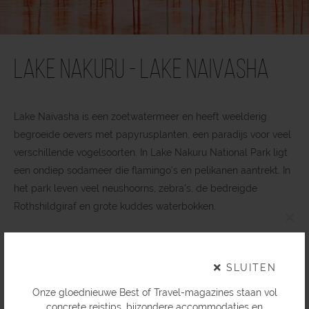
Lake Nakuru - Lake Naivasha
Lake Naivasha is een zoetwatermeer en heeft weelderig
begroeide oevers met papyrusplanten, een paradijs voor veel
verschillende vogelsoorten. In Lake Nakuru National Park ligt
een ondiep sodameer die flamingo’s en pelikanen aantrekt. In
het park leven veel neushoorns, zebra’s, de bedreigde
Rothshildgiraf en grote kuddes waterbokken.
×
ONTDEK ONZE REIZEN
SLUITEN
Onze gloednieuwe Best of Travel-magazines staan vol
concrete reistips, bijzondere accommodaties en