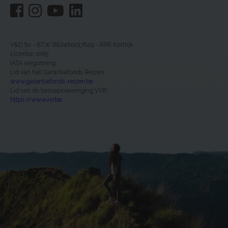
V&D bv - BTW BE0460017649 - RPR Kortrijk
Licentie: 1085
IATA vergunning
Lid van het Garantiefonds Reizen:
www.garantiefonds-reizen.be
Lid van de beroepsvereniging VVR:
https://www.vvr.be