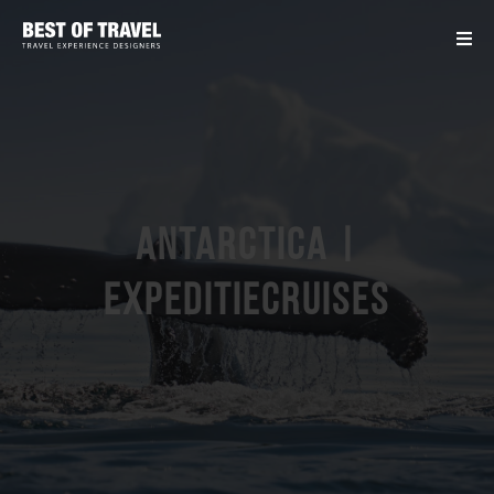
Antarctica |
Expeditiecruises