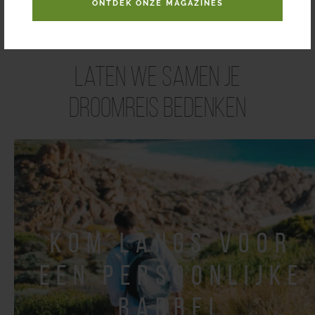
ONTDEK ONZE MAGAZINES
Laten we samen je
droomreis bedenken
kom langs voor
een persoonlijke
babbel