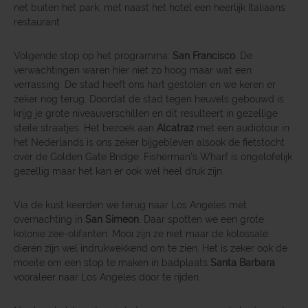
net buiten het park, met naast het hotel een heerlijk Italiaans
restaurant.
Volgende stop op het programma:
San Francisco
. De
verwachtingen waren hier niet zo hoog maar wat een
verrassing. De stad heeft ons hart gestolen en we keren er
zeker nog terug. Doordat de stad tegen heuvels gebouwd is
krijg je grote niveauverschillen en dit resulteert in gezellige
steile straatjes. Het bezoek aan
Alcatraz
met een audiotour in
het Nederlands is ons zeker bijgebleven alsook de fietstocht
over de Golden Gate Bridge. Fisherman’s Wharf is ongelofelijk
gezellig maar het kan er ook wel heel druk zijn.
Via de kust keerden we terug naar Los Angeles met
overnachting in
San Simeon
. Daar spotten we een grote
kolonie zee-olifanten. Mooi zijn ze niet maar de kolossale
dieren zijn wel indrukwekkend om te zien. Het is zeker ook de
moeite om een stop te maken in badplaats
Santa Barbara
vooraleer naar Los Angeles door te rijden.