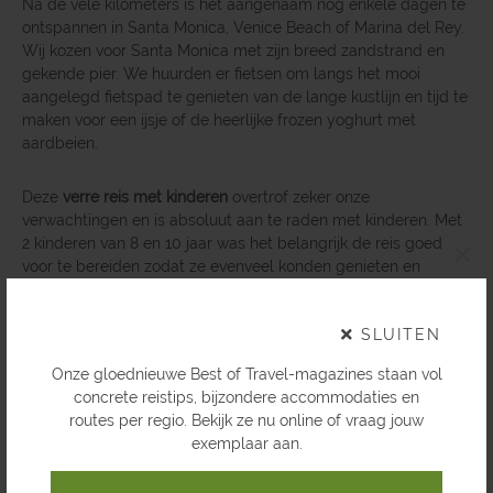
Na de vele kilometers is het aangenaam nog enkele dagen te
ontspannen in Santa Monica, Venice Beach of Marina del Rey.
Wij kozen voor Santa Monica met zijn breed zandstrand en
gekende pier. We huurden er fietsen om langs het mooi
aangelegd fietspad te genieten van de lange kustlijn en tijd te
maken voor een ijsje of de heerlijke frozen yoghurt met
aardbeien.
Deze
verre reis met kinderen
overtrof zeker onze
verwachtingen en is absoluut aan te raden met kinderen. Met
2 kinderen van 8 en 10 jaar was het belangrijk de reis goed
×
voor te bereiden zodat ze evenveel konden genieten en
verlangen als wij dit deden daarom maakte ik voor hen een
roadbook afgewisseld met spelletjes.
SLUITEN
Wil jij ook hiernaartoe? Klik dan
hier
.
Onze gloednieuwe Best of Travel-magazines staan vol
concrete reistips, bijzondere accommodaties en
routes per regio. Bekijk ze nu online of vraag jouw
exemplaar aan.