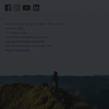
V&D bv - BTW BE0460017649 - RPR Kortrijk
Licentie: 1085
IATA vergunning
Lid van het Garantiefonds Reizen:
www.garantiefonds-reizen.be
Lid van de beroepsvereniging VVR:
https://www.vvr.be