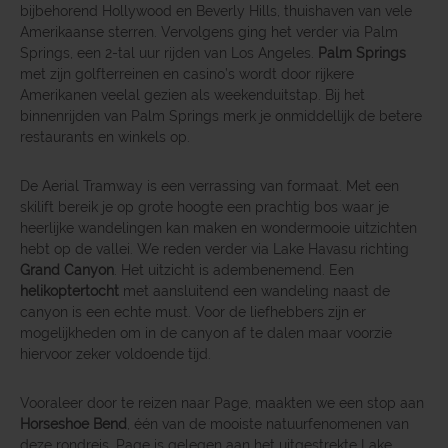
bijbehorend Hollywood en Beverly Hills, thuishaven van vele
Amerikaanse sterren. Vervolgens ging het verder via Palm
Springs, een 2-tal uur rijden van Los Angeles.
Palm Springs
met zijn golfterreinen en casino’s wordt door rijkere
Amerikanen veelal gezien als weekenduitstap. Bij het
binnenrijden van Palm Springs merk je onmiddellijk de betere
restaurants en winkels op.
De Aerial Tramway is een verrassing van formaat. Met een
skilift bereik je op grote hoogte een prachtig bos waar je
heerlijke wandelingen kan maken en wondermooie uitzichten
hebt op de vallei. We reden verder via Lake Havasu richting
Grand Canyon
. Het uitzicht is adembenemend. Een
helikoptertocht
met aansluitend een wandeling naast de
canyon is een echte must. Voor de liefhebbers zijn er
mogelijkheden om in de canyon af te dalen maar voorzie
hiervoor zeker voldoende tijd.
Vooraleer door te reizen naar Page, maakten we een stop aan
Horseshoe Bend
, één van de mooiste natuurfenomenen van
deze rondreis. Page is gelegen aan het uitgestrekte Lake