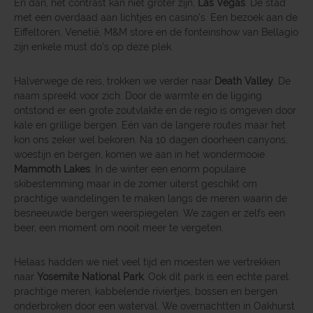
En dan, het contrast kan niet groter zijn,
Las Vegas
. De stad
met een overdaad aan lichtjes en casino’s. Een bezoek aan de
Eiffeltoren, Venetië, M&M store en de fonteinshow van Bellagio
zijn enkele must do’s op deze plek.
Halverwege de reis, trokken we verder naar
Death Valley
. De
naam spreekt voor zich. Door de warmte en de ligging
ontstond er een grote zoutvlakte en de regio is omgeven door
kale en grillige bergen. Eén van de langere routes maar het
kon ons zeker wel bekoren. Na 10 dagen doorheen canyons,
woestijn en bergen, komen we aan in het wondermooie
Mammoth Lakes
. In de winter een enorm populaire
skibestemming maar in de zomer uiterst geschikt om
prachtige wandelingen te maken langs de meren waarin de
besneeuwde bergen weerspiegelen. We zagen er zelfs een
beer, een moment om nooit meer te vergeten.
Helaas hadden we niet veel tijd en moesten we vertrekken
naar
Yosemite National Park
. Ook dit park is een echte parel:
prachtige meren, kabbelende riviertjes, bossen en bergen
onderbroken door een waterval. We overnachtten in Oakhurst