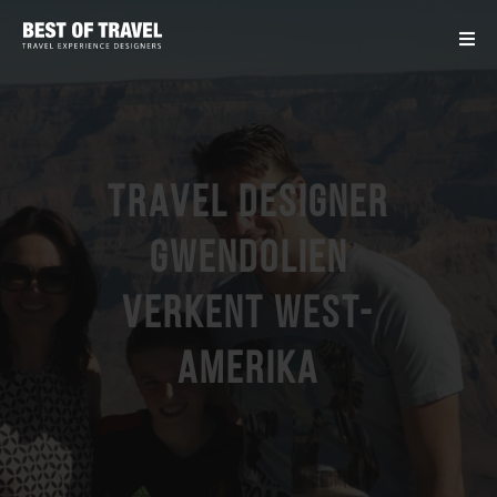
Travel designer
Gwendolien
verkent West-
Amerika