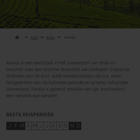
Azië
India
Kerala
Kerala is een deelstaat in het zuidwesten van India en
beschikt over een enorme diversiteit aan biotopen: tropische
stranden aan de kust, oude handelsstadjes die o.a. doen
terugdenken aan de koloniale periode en groene natuurrijke
binnenland. Kerala is gekend omwille van zijn ‘backwaters’,
een netwerk aan kanalen.
BESTE REISPERIODE
J
F
M
A
M
J
J
A
S
O
N
D