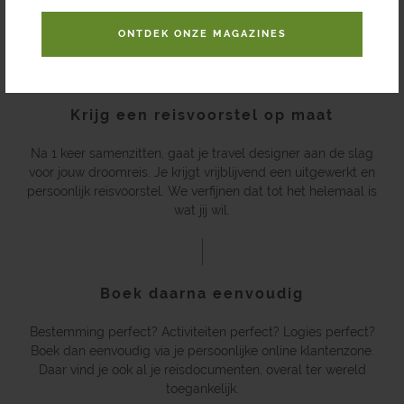
Een luxe vakantie of toch een vleugje avontuur? Vul eerst het
contactformulier in of bel. We zetten al de koffie klaar.
ONTDEK ONZE MAGAZINES
Krijg een reisvoorstel op maat
Na 1 keer samenzitten, gaat je travel designer aan de slag
voor jouw droomreis. Je krijgt vrijblijvend een uitgewerkt en
persoonlijk reisvoorstel. We verfijnen dat tot het helemaal is
wat jij wil.
Boek daarna eenvoudig
Bestemming perfect? Activiteiten perfect? Logies perfect?
Boek dan eenvoudig via je persoonlijke online klantenzone.
Daar vind je ook al je reisdocumenten, overal ter wereld
toegankelijk.