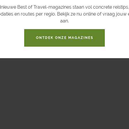
De kalm
nieuwe Best of Travel-magazines staan vol concrete reistips,
zijn een
ties en routes per regio. Bekijk ze nu online of vraag jouw
surfers 
aan.
de zwaa
Hierdoor
ONTDEK ONZE MAGAZINES
snorkele
interess
festival
plaatsvi
dat de h
zijn dan
dit om d
bewaren