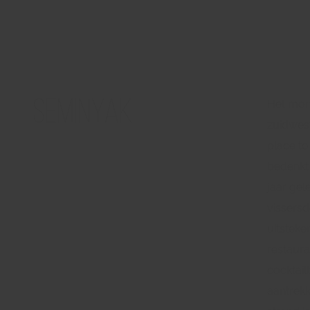
Seminyak
Het mon
zuidwest
place to
bedenkt 
jaar gel
vissersd
uitsteken
restaura
cocktail
aantrekk