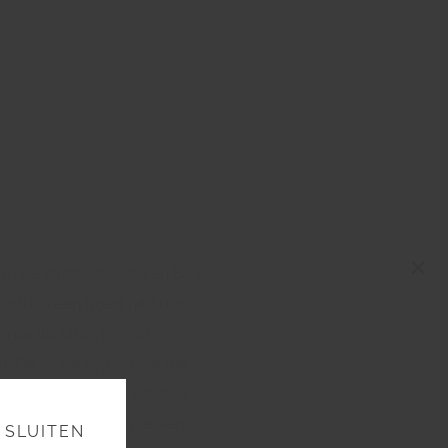
×
an de zuidoostkust van Bali,
zich op een goed half uur
an de luchthaven van
r. De lange esplanade die
t hele strandfront loopt, is
or wandelaars en fietsers.
SLUITEN