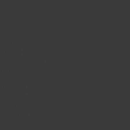
daine Seminyak ligt aan de
kust van Bali en is ‘the
 be’ op Bali. Zeker als u zich
dat dit slechts een tiental
eden nog een slaperig
orpje was. U vindt hier
de hotels, stijlvolle
nts aan het strand, trendy
bars, nachtclubs en
elijke winkels. Het brede