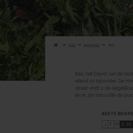
Azië
Indonesië
Bali
Bali, het Eiland van de Go
eiland zo bijzonder. De Hi
straat vindt u de dagelijks
en er zijn natuurlijk de pra
BESTE REISP
J
F
M
A
M