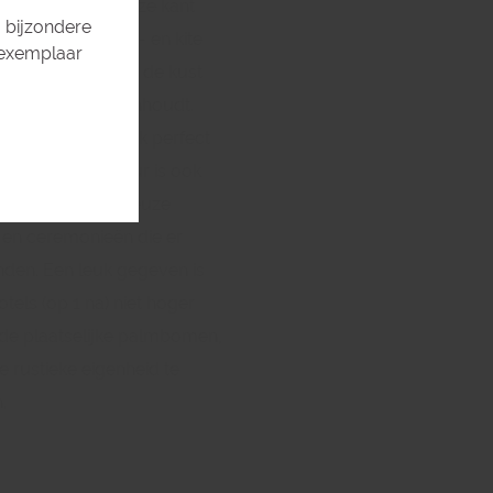
e wateren aan deze kant
 bijzondere
 droom voor wind- en kite
 exemplaar
gezien het rif voor de kust
rste golven tegenhoudt.
 kan je er dus ook perfect
n en duiken. Sanur is ook
ant voor de religieuze
s en ceremonieën die er
nden. Een leuk gegeven is
otels (op 1 na) niet hoger
 de plaatselijke palmbomen,
e rustieke eigenheid te
.