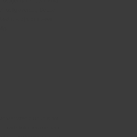
s rustiger dan dat van Kuta
ief rustig overdag. De zee
 best ruw zijn, dus wees
tig.
tenaarsstadje Ubud is het
e en artistieke centrum van
rscheidene dorpjes gelegen