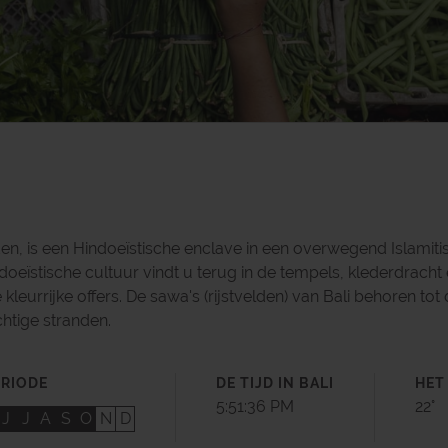
den, is een Hindoeïstische enclave in een overwegend Islamiti
ndoeïstische cultuur vindt u terug in de tempels, klederdrach
e kleurrijke offers. De sawa's (rijstvelden) van Bali behoren t
chtige stranden.
ERIODE
DE TIJD IN BALI
HET
5:51:38 PM
22°
J
J
A
S
O
N
D