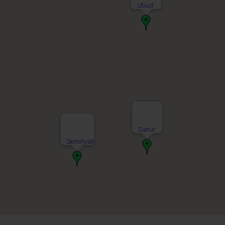
Ubud
Sanur
Seminyak