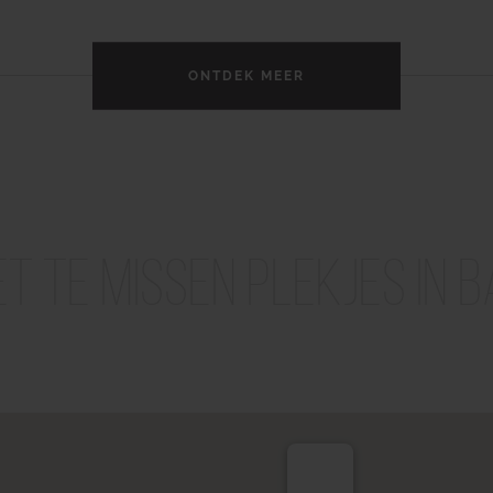
ONTDEK MEER
et te missen plekjes in B