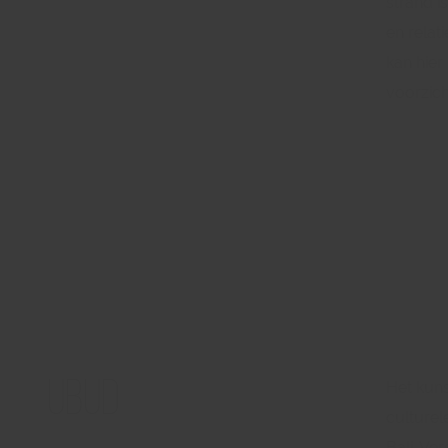
strand i
en relat
kan hier
voorzich
Ubud
Het kuns
culturel
Bali. Ve