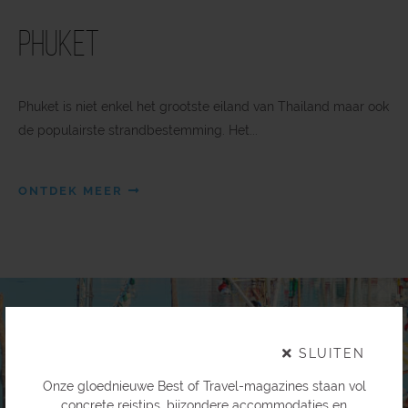
Phuket
Phuket is niet enkel het grootste eiland van Thailand maar ook
de populairste strandbestemming. Het...
ONTDEK MEER
×
SLUITEN
Onze gloednieuwe Best of Travel-magazines staan vol
concrete reistips, bijzondere accommodaties en