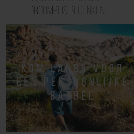
droomreis bedenken
kom langs voor
een persoonlijke
babbel