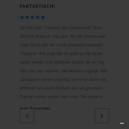
FANTASTISCH!
HEEL AFWISSELENDE REIS!
OP NAAR HET VOLGENDE
WE HEBBEN DE SMAAK TE PAKKEN
EEN DIKKE PLUIM VOOR HET
SUPERREIS IN THAILAND
AVONTUUR!
REISBUREAU
De reis naar Thailand was fantastisch! Onze
dochter praat er nog over. Als we vragen naar
waar ze op reis wil, is het antwoord steevast:
Thailand. Wie zegt dat ze geen grote reizen
willen maken met kinderen omdat die er nog
niet veel aan hebben, die hebben ongelijk. Alle
uitstappen waren prachtig, prima te doen met
kinderen en overal hebben we van genoten!
Ook de hotels waren zeer mooi. We raden d
Ines Tavernier
Previous
Next