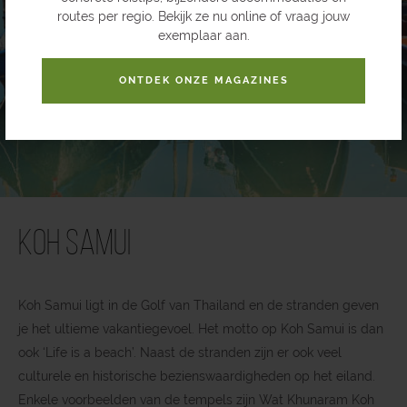
routes per regio. Bekijk ze nu online of vraag jouw
exemplaar aan.
ONTDEK ONZE MAGAZINES
Koh Samui
Koh Samui ligt in de Golf van Thailand en de stranden geven
je het ultieme vakantiegevoel. Het motto op Koh Samui is dan
ook ‘Life is a beach’. Naast de stranden zijn er ook veel
culturele en historische bezienswaardigheden op het eiland.
Enkele voorbeelden van de tempels zijn Wat Khunaram Koh