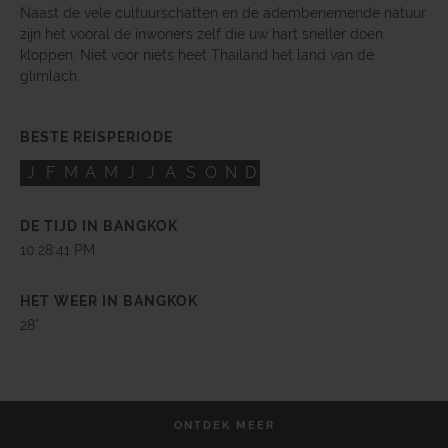
Naast de vele cultuurschatten en de adembenemende natuur
zijn het vooral de inwoners zelf die uw hart sneller doen
kloppen. Niet voor niets heet Thailand het land van de
glimlach.
BESTE REISPERIODE
J
F
M
A
M
J
J
A
S
O
N
D
DE TIJD IN BANGKOK
10:28:44 PM
HET WEER IN BANGKOK
28°
ONTDEK MEER