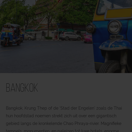
Bangkok
Bangkok, Krung Thep of de ‘Stad der Engelen’ zoals de Thai
hun hoofdstad noemen strekt zich uit over een gigantisch
gebied langs de kronkelende Chao Phraya-rivier. Magnifieke
tempels, monumenten, en paleizen tot luxe hotels, enorme