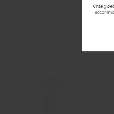
Onze gloed
accommoda