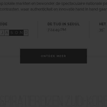
op lokale markten en bewonder de spectaculaire nationale par
contrasten, waar authenticiteit en innovatie hand in hand gaan
IODE
DE TIJD IN SEOUL
HET
7:24:51 PM
35°
J
A
S
O
N
D
ONTDEK MEER
nspiratiereizen Zuid-Kor