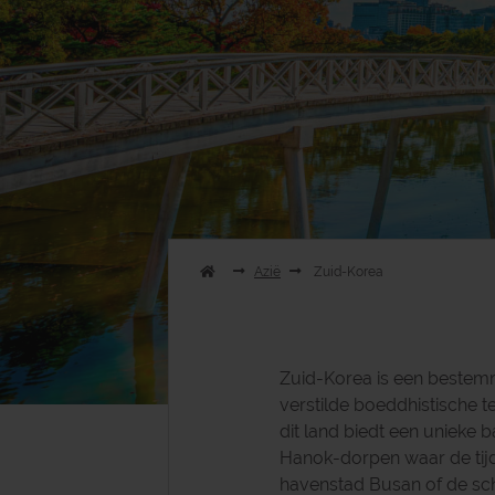
Azië
Zuid-Korea
Zuid-Korea is een bestem
verstilde boeddhistische 
dit land biedt een unieke
Hanok-dorpen waar de tijd 
havenstad Busan of de schil