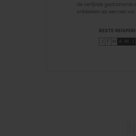
de verfijnde gastronomie 
ontdekken als een reis vol 
BESTE REISPER
J
F
M
A
M
J
I