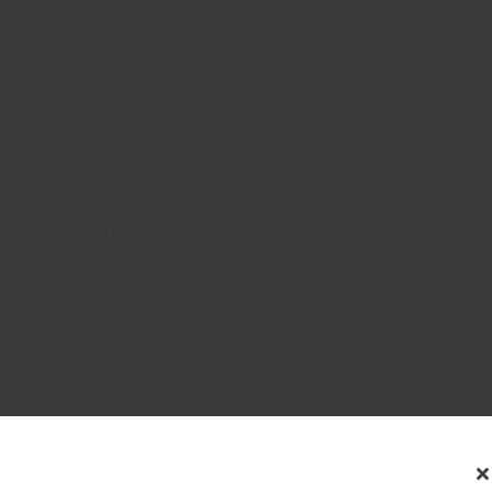
land in a
Cultuurreis
Natuurreis
bruisend
Actieve reis
oostkus
18 dagen
ontdekt 
Andong 
Van:
vulkanis
Tot:
met het
Zuid-Korea
Onderwe
tempels
markten.
maskerd
ontdek 
Dit is e
Zuid-Kor
beleven