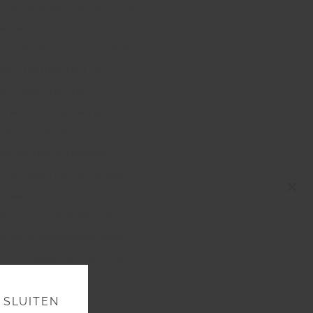
l zijn facetten. Je start in het
e Seoul, reist door naar de
t en de bergen van Sokcho,
het culturele hart van
en Gyeongju, het
che eiland Jeju en je sluit af
 charmante Jeonju.
g bezoek je paleizen,
, hanokdorpen en lokale
×
 Leer bij over
ansen en de theecultuur en
de indrukwekkende natuur.
en voorbeeldreis voor wie
ea echt in de diepte wil
, met een mooie balans
SLUITEN