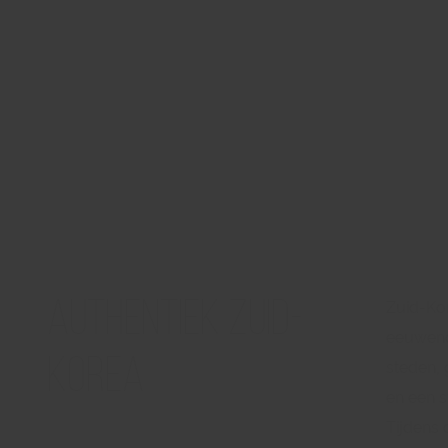
Authentiek Zuid-
Zuid-Ko
eeuweno
Korea
steden,
en een st
Tijdens 