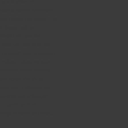
ude tradities en
derne steden moeiteloos
kaar bestaan. Je verkent het
e Seoul, reist per
heidstrein naar het
e Busan en sluit af op het
sche eiland Jeju. Onderweg
 cultuur, natuur en leuke
ctiviteiten elkaar moeiteloos
 aan koken met locals,
ke dorpen, pretparken en
ekkende landschappen.
voor gezinnen met
erige kinderen en tieners.