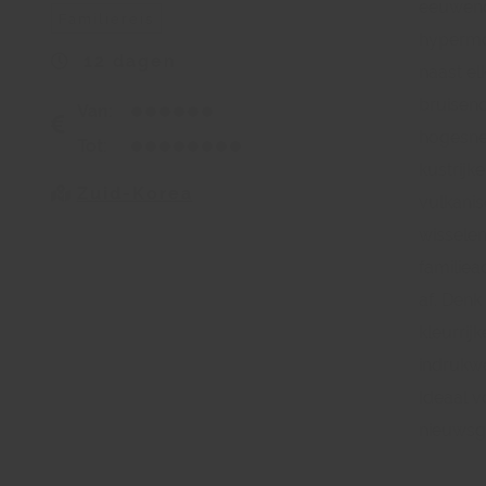
eeuweno
Familiereis
hypermo
12 dagen
naast el
bruisend
Van:
hogesnel
Tot:
kustrijk
Zuid-Korea
vulkani
wisselen
familiea
af. Denk
kleurrij
indrukw
Ideaal 
nieuwsgi