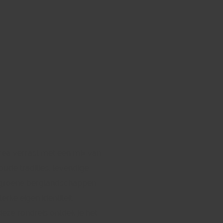
rea verrast met een mix van
ude tradities, levendige
 groene berglandschappen
erke eigen identiteit.
deze rondreis ontdek je het