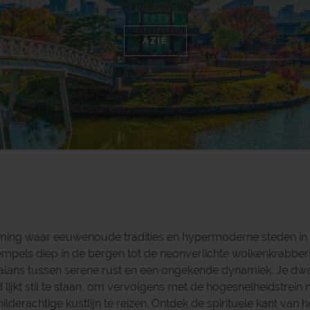
AZIË
ming waar eeuwenoude tradities en hypermoderne steden in e
tempels diep in de bergen tot de neonverlichte wolkenkrabbe
 balans tussen serene rust en een ongekende dynamiek. Je dwa
lijkt stil te staan, om vervolgens met de hogesnelheidstrein
derachtige kustlijn te reizen. Ontdek de spirituele kant van h