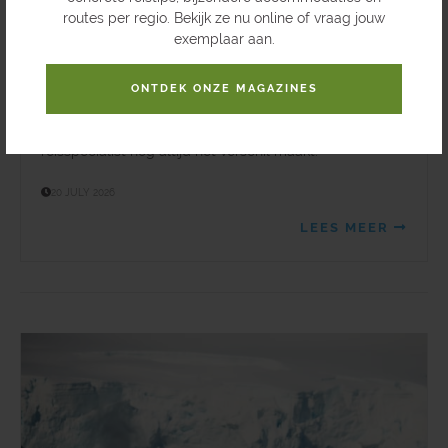
droomreis is veel meer dan een verzameling hotels,
routes per regio. Bekijk ze nu online of vraag jouw
vluchten en bezienswaardigheden. Ze draait om
exemplaar aan.
ervaring, inzicht, connecties en vooral om mensen en
emoties. Onze taak is luisteren, meedenken, ontzorgen
ONTDEK ONZE MAGAZINES
en inspelen op situaties die geen enkele chatbot kan
voorspellen. Dit zijn tien redenen waarom een echte
reisspecialist nog altijd het verschil maakt.
20 JULY 2026
LEES MEER