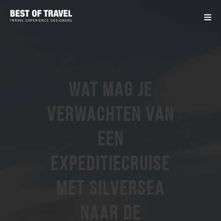
Wat mag je
verwachten van
een
expeditiecruise
met Silversea
naar de