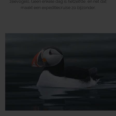
zeevogels. Geen enkele dag is hetzelfde, en net dat
maakt een expeditiecruise zo bijzonder.