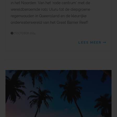
in het Noorden. Van het ‘rode centrum’ met de
wereldberoemde rots Uluru tot de diepgroene
regenwouden in Queensland en de kleurrijke
onderwaterwereld van het Great Barrier Reef!
7 OCTOBER 2024
LEES MEER