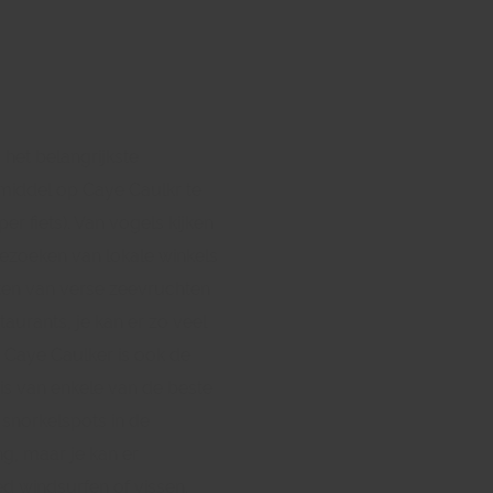
is het belangrijkste
middel op Caye Caulkr te
per fiets). Van vogels kijken
bezoeken van lokale winkels
ten van verse zeevruchten
staurants, je kan er zo veel
 Caye Caulker is ook de
is van enkele van de beste
 snorkelspots in de
g, maar je kan er
d windsurfen of vissen.