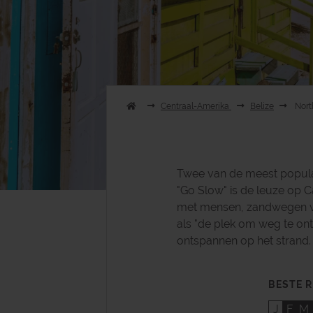
Centraal-Amerika
Belize
Nort
Twee van de meest populai
"Go Slow" is de leuze op 
met mensen, zandwegen vo
als "de plek om weg te ont
ontspannen op het strand. H
BESTE R
J
F
M