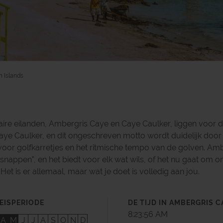
h Islands
re eilanden, Ambergris Caye en Caye Caulker, liggen voor d
Caye Caulker, en dit ongeschreven motto wordt duidelijk do
or golfkarretjes en het ritmische tempo van de golven. Amb
snappen", en het biedt voor elk wat wils, of het nu gaat om 
et is er allemaal, maar wat je doet is volledig aan jou.
EISPERIODE
DE TIJD IN AMBERGRIS C
8:23:57 AM
A
M
J
J
A
S
O
N
D