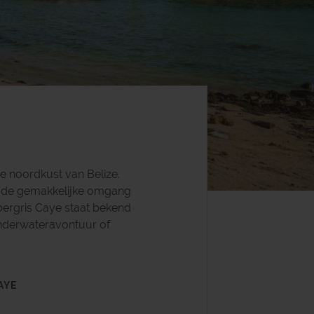
e noordkust van Belize.
or de gemakkelijke omgang
ergris Caye staat bekend
onderwateravontuur of
AYE