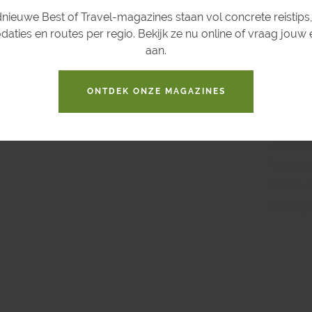
nieuwe Best of Travel-magazines staan vol concrete reistips,
heen om 
ties en routes per regio. Bekijk ze nu online of vraag jouw
het held
aan.
koraalri
Reserve 
ONTDEK ONZE MAGAZINES
wordt e
pijlstaa
zusterha
kan je e
windsurf
zeker g