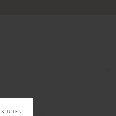
×
aam van Ambergris Caye is
Bonita’. Het is één van de
 en meest noordelijke
SLUITEN
 van het land. Hier ga je