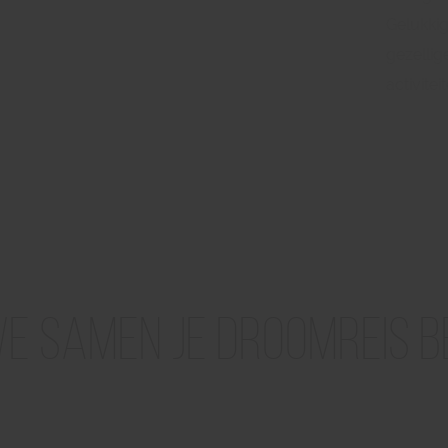
Gelukkig
gezellig
activitei
e samen je droomreis 