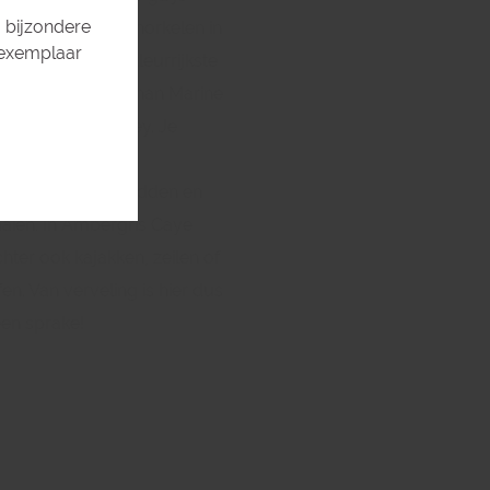
 bijzondere
te duiken of te snorkelen in
 exemplaar
ere zeewater en kleurrijkste
ffen van het Hol Chan Marine
en Shark Ray Alley. Je
r omringd door
rtroggen, schildpadden en
aien. In Ambergris Caye
chter ook kajakken, zeilen of
en. Van verveling is hier dus
een sprake!