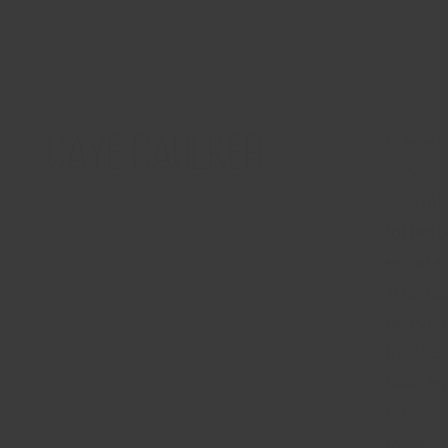
Caye Caulker
In feite 
vervoer
voet (of 
tot het 
en het e
in de re
beleven.
thuisbas
duik- en
omgevin
evengoe