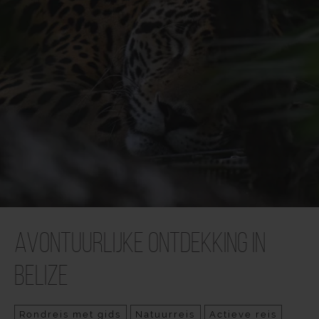
Avontuurlijke ontdekking in
Belize
Rondreis met gids
Natuurreis
Actieve reis