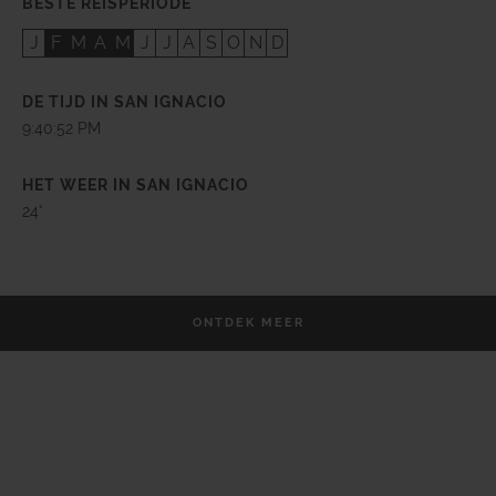
BESTE REISPERIODE
J
F
M
A
M
J
J
A
S
O
N
D
DE TIJD IN SAN IGNACIO
9:40:54 PM
HET WEER IN SAN IGNACIO
24°
ONTDEK MEER