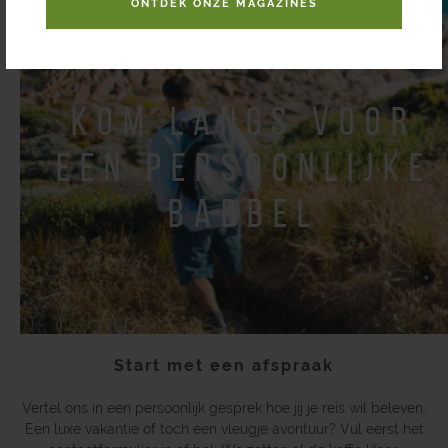
ONTDEK ONZE MAGAZINES
kom langs voor
een persoonlijke
babbel
Start met een afspraak
Vertel ons in een persoonlijk gesprek hoe jij je reis wil beleven.
Een luxe vakantie of toch een vleugje avontuur? Vul eerst het