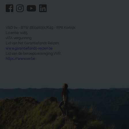
V&D bv - BTW BE0460017649 - RPR Kortrijk
Licentie: 1085
IATA vergunning
Lid van het Garantiefonds Reizen:
www.garantiefonds-reizen.be
Lid van de beroepsvereniging VVR:
https://www.vvr.be