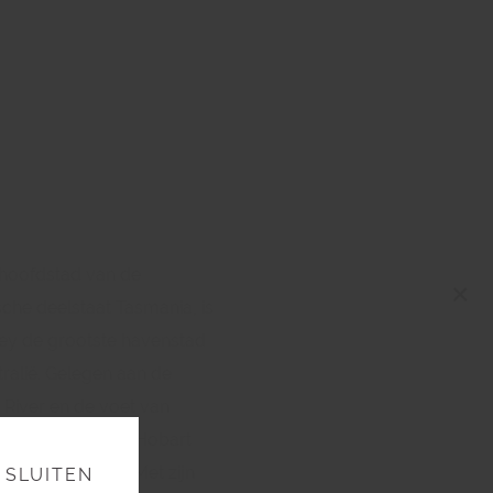
 hoofdstad van de
×
sche deelstaat Tasmania, is
ey de grootste havenstad
ralië. Gelegen aan de
 River en de voet van
llington straalt Hobart
gezelligheid uit. Met zijn
SLUITEN