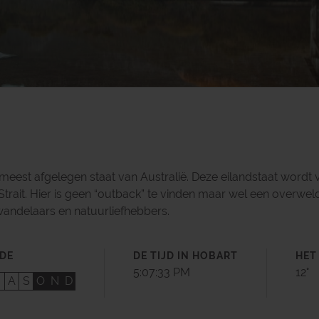
 meest afgelegen staat van Australië. Deze eilandstaat wordt 
trait. Hier is geen “outback” te vinden maar wel een overwel
wandelaars en natuurliefhebbers.
ODE
DE TIJD IN HOBART
HET
5:07:34 PM
12°
J
A
S
O
N
D