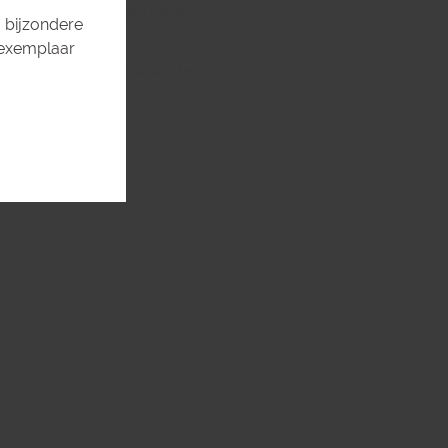
e geschiedenis, gedurfde
 bijzondere
n gastronomische
 exemplaar
en is Hobart een kleine stad
e ideeën.