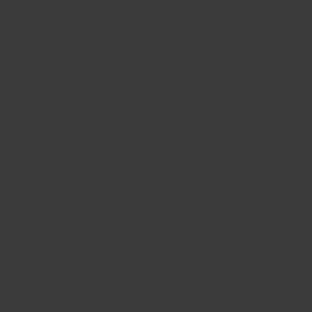
t National Park is een van
urhoogtepunten van de
t van Tasmanië! Het
 witte zandstranden in
n baaien, rotskliffen en
ende wandelmogelijkheden