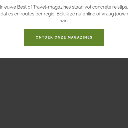
boeiend
nieuwe Best of Travel-magazines staan vol concrete reistips,
kunst e
ties en routes per regio. Bekijk ze nu online of vraag jouw
ervaring
aan.
met grot
ONTDEK ONZE MAGAZINES