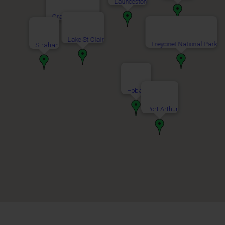
Launceston
Cradle Mountain
Lake St Clair
Freycinet National Park
Strahan
Hobart
Port Arthur