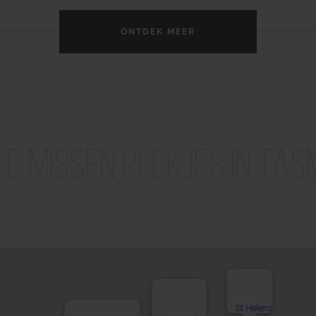
ONTDEK MEER
 te missen plekjes in Tas
St Helens