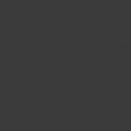
Launceston
Launces
grootste
temidden
vruchtba
Tevens i
steden v
1804). V
langs ta
parken 
jaren he
oorspron
gebleve