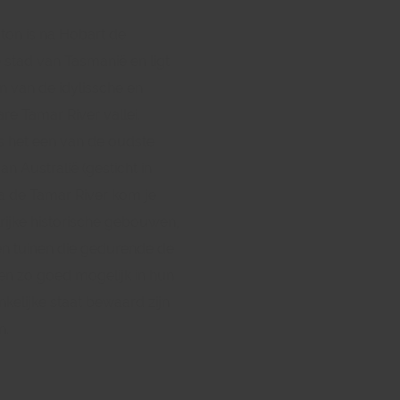
ton is na Hobart de
 stad van Tasmanië en ligt
 van de idylissche en
re Tamar River vallei.
s het een van de oudste
an Australië (gesticht in
ia de Tamar River kom je
lrijke historische gebouwen,
en tuinen die gedurende de
en zo goed mogelijk in hun
kelijke staat bewaard zijn
n.