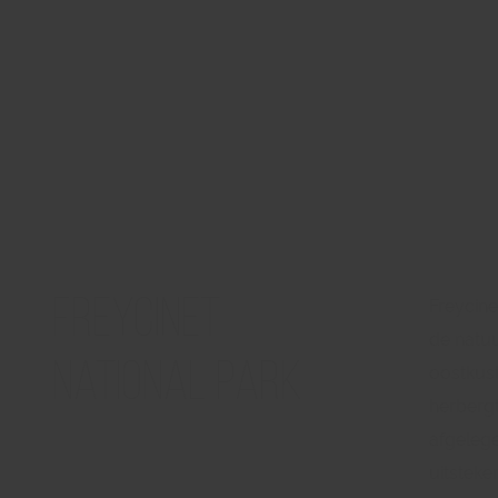
Freycinet
Freycine
de natu
National Park
oostkus
herbergt
afgelege
uitstek