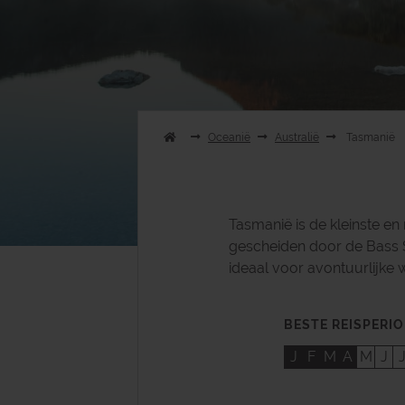
Oceanië
Australië
Tasmanië
Tasmanië is de kleinste en
gescheiden door de Bass S
ideaal voor avontuurlijke 
BESTE REISPERI
J
F
M
A
M
J