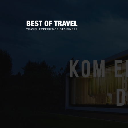
Kom e
d