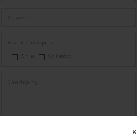
Ik wens een afspraak
Online
Op kantoor