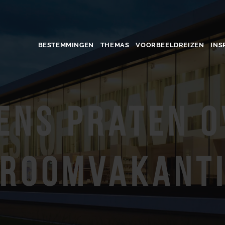
BESTEMMINGEN
THEMAS
VOORBEELDREIZEN
INS
ens praten o
roomvakant