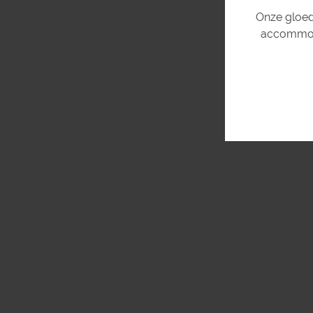
Onze gloed
accommoda