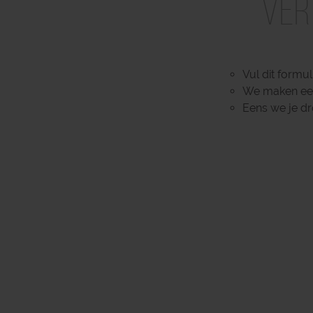
Ver
Vul dit formul
We maken een 
Eens we je dr