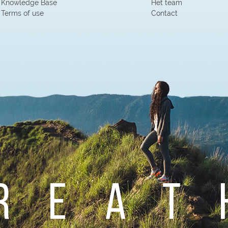
Knowledge Base
Het team
Terms of use
Contact
reat