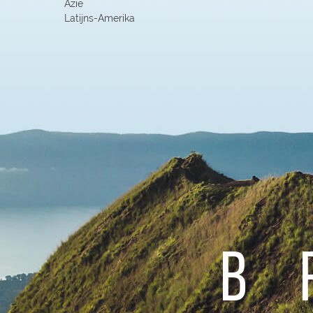
Azie
Latijns-Amerika
b