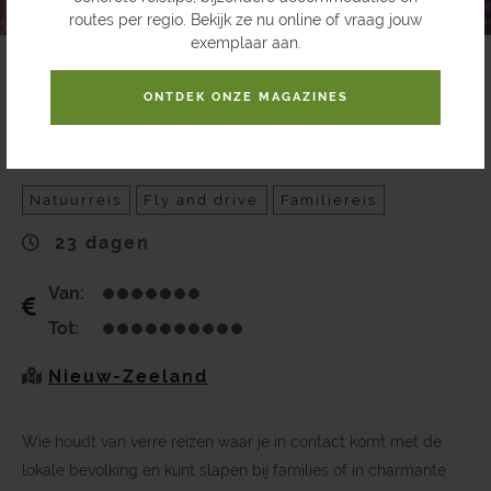
routes per regio. Bekijk ze nu online of vraag jouw
exemplaar aan.
Charmante rondreis door
ONTDEK ONZE MAGAZINES
Nieuw-Zeeland
Natuurreis
Fly and drive
Familiereis
23 dagen
Van:
Tot:
Nieuw-Zeeland
Wie houdt van verre reizen waar je in contact komt met de
lokale bevolking en kunt slapen bij families of in charmante