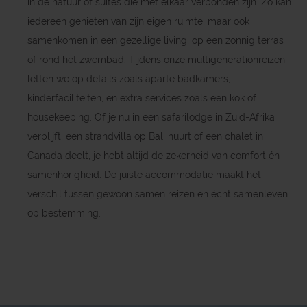
in de natuur of suites die met elkaar verbonden zijn. Zo kan
iedereen genieten van zijn eigen ruimte, maar ook
samenkomen in een gezellige living, op een zonnig terras
of rond het zwembad. Tijdens onze multigenerationreizen
letten we op details zoals aparte badkamers,
kinderfaciliteiten, en extra services zoals een kok of
housekeeping. Of je nu in een safarilodge in Zuid-Afrika
verblijft, een strandvilla op Bali huurt of een chalet in
Canada deelt, je hebt altijd de zekerheid van comfort én
samenhorigheid. De juiste accommodatie maakt het
verschil tussen gewoon samen reizen en écht samenleven
op bestemming.