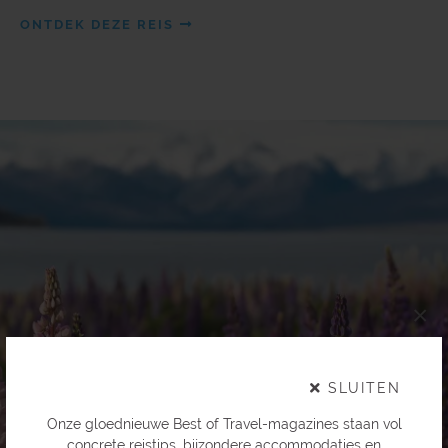
ONTDEK DEZE REIS
×
SLUITEN
Onze gloednieuwe Best of Travel-magazines staan vol
concrete reistips, bijzondere accommodaties en