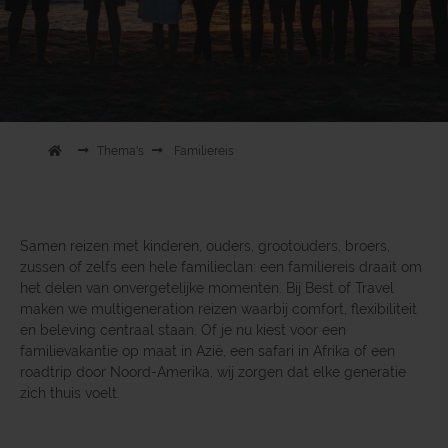
Thema's
Familiereis
Samen reizen met kinderen, ouders, grootouders, broers,
zussen of zelfs een hele familie­clan: een familiereis draait om
het delen van onvergetelijke momenten. Bij Best of Travel
maken we multigeneration reizen waarbij comfort, flexibiliteit
en beleving centraal staan. Of je nu kiest voor een
familievakantie op maat in Azië, een safari in Afrika of een
roadtrip door Noord-Amerika, wij zorgen dat elke generatie
zich thuis voelt.