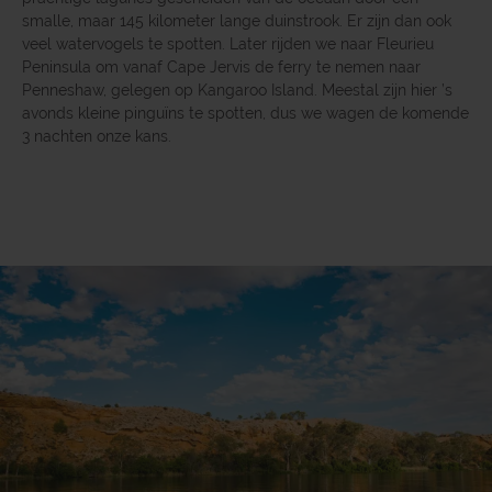
smalle, maar 145 kilometer lange duinstrook. Er zijn dan ook
veel watervogels te spotten. Later rijden we naar Fleurieu
Peninsula om vanaf Cape Jervis de ferry te nemen naar
Penneshaw, gelegen op Kangaroo Island. Meestal zijn hier ’s
avonds kleine pinguïns te spotten, dus we wagen de komende
3 nachten onze kans.