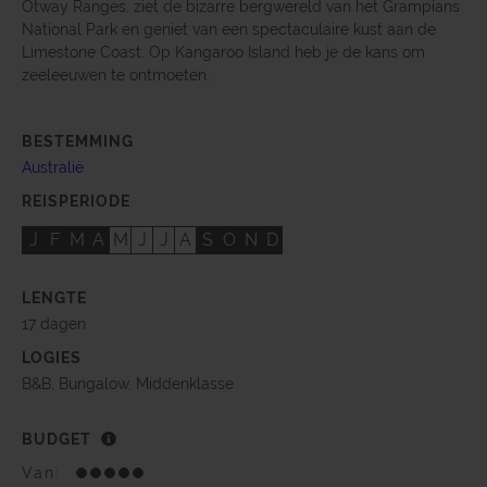
Otway Ranges, ziet de bizarre bergwereld van het Grampians
National Park en geniet van een spectaculaire kust aan de
Limestone Coast. Op Kangaroo Island heb je de kans om
zeeleeuwen te ontmoeten.
BESTEMMING
Australië
REISPERIODE
J
F
M
A
M
J
J
A
S
O
N
D
LENGTE
17 dagen
LOGIES
B&B, Bungalow, Middenklasse
BUDGET
Van: