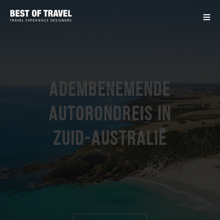
Adembenemende
autorondreis in
Zuid-Australië