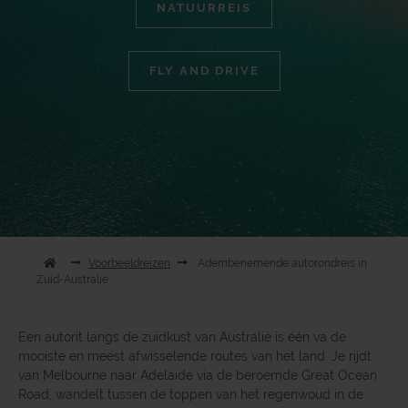
NATUURREIS
FLY AND DRIVE
Voorbeeldreizen
Adembenemende autorondreis in
Zuid-Australië
Een autorit langs de zuidkust van Australië is één va de
mooiste en meest afwisselende routes van het land. Je rijdt
van Melbourne naar Adelaide via de beroemde Great Ocean
Road, wandelt tussen de toppen van het regenwoud in de