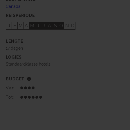
Canada
REISPERIODE
J
F
M
A
M
J
J
A
S
O
N
D
LENGTE
17 dagen
LOGIES
Standaardklasse hotels
BUDGET
Van:
Tot: