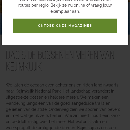
routes per regio. Bekijk ze nu online of vraag jouw
exemplaar aan.
ONTDEK ONZE MAGAZINES
Dag 5 De bossen en meren van
Kejimkujik
We laten de oceaan even achter ons en rijden landinwaarts
naar Kejimkujik National Park. Het landschap verandert in
uitgestrekte bossen en heldere meren. We maken een
wandeling langs een van de goed aangeduide trails en
genieten van de stilte. Onderweg zien we sporen van bevers
en met wat geluk zelfs herten. Wie zin heeft, huurt een kano
en peddelt rustig over het meer. Het water is kalm en
weerspiegelt de omliggende bomen. Kejimkujik is ook een