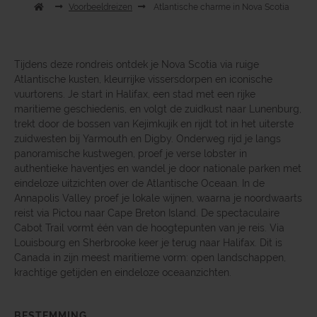
Voorbeeldreizen
Atlantische charme in Nova Scotia
Tijdens deze rondreis ontdek je Nova Scotia via ruige
Atlantische kusten, kleurrijke vissersdorpen en iconische
vuurtorens. Je start in Halifax, een stad met een rijke
maritieme geschiedenis, en volgt de zuidkust naar Lunenburg,
trekt door de bossen van Kejimkujik en rijdt tot in het uiterste
zuidwesten bij Yarmouth en Digby. Onderweg rijd je langs
panoramische kustwegen, proef je verse lobster in
authentieke haventjes en wandel je door nationale parken met
eindeloze uitzichten over de Atlantische Oceaan. In de
Annapolis Valley proef je lokale wijnen, waarna je noordwaarts
reist via Pictou naar Cape Breton Island. De spectaculaire
Cabot Trail vormt één van de hoogtepunten van je reis. Via
Louisbourg en Sherbrooke keer je terug naar Halifax. Dit is
Canada in zijn meest maritieme vorm: open landschappen,
krachtige getijden en eindeloze oceaanzichten.
BESTEMMING