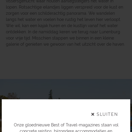
vissersgehucht waar houten aanlegsteigers het water in
lopen. Rotsachtige eilandjes liggen verspreid voor de kust en
zorgen voor een schilderachtig panorama. We wandelen
langs het water en voelen hoe rustig het leven hier verloopt.
Wie wil, kan een kajak huren en de kustlijn vanaf het water
ontdekken. In de namiddag keren we terug naar Lunenburg
voor vrije tijd. Misschien stappen we binnen in een kleine
galerie of genieten we gewoon van het uitzicht over de haven.
×
SLUITEN
Onze gloednieuwe Best of Travel-magazines staan vol
concrete reistips, bijzondere accommodaties en