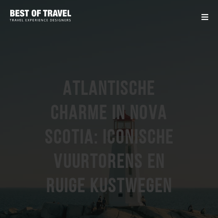
Atlantische
charme in Nova
Scotia: iconische
vuurtorens en
ruige kustwegen