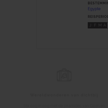
BESTEMMI
Egypte
REISPERIO
J
F
M
A
Wereldwonderen van dichtbij
Sta oog in oog met de piramides van Gizeh en