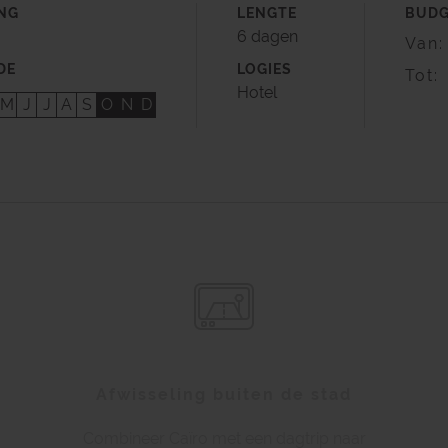
NG
LENGTE
BUD
6 dagen
Van:
DE
LOGIES
Tot:
Hotel
M
J
J
A
S
O
N
D
Afwisseling buiten de stad
Combineer Caïro met een dagtrip naar