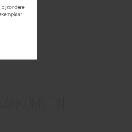
 bijzondere
 exemplaar
op maat gemaakt.
aankomst in