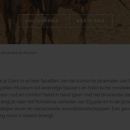
CULTUURREIS
KORTE REIS
t Alexandrië en Fayoum
k je Caïro in al haar facetten. Van de iconische piramides van 
tian Museum tot levendige bazaars en historische moskeeën. 
 waar rust en comfort hand in hand gaan met het bruisende sta
 brengt je naar het Romeinse verleden van Egypte en in de g
delijke leven en verrassende woestijnlandschappen. Een gevar
ng mooi in balans brengt.