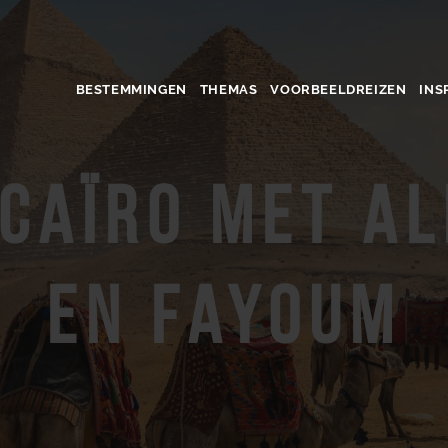
BESTEMMINGEN
THEMAS
VOORBEELDREIZEN
INS
 Caïro met A
en Fayoum