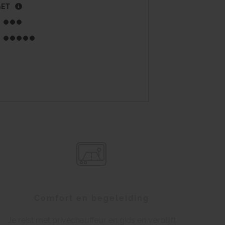
GET
Comfort en begeleiding
Je reist met privéchauffeur en gids en verblijft