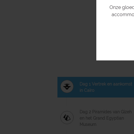
Onze gloed
accommoda
Geen 2 mensen z
Dag 1 Vertrek en aankomst
in Caïro
Dag 2 Piramides van Gizeh
en het Grand Egyptian
Museum