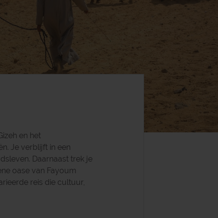
Gizeh en het
Je verblijft in een
dsleven. Daarnaast trek je
roene oase van Fayoum
ieerde reis die cultuur,