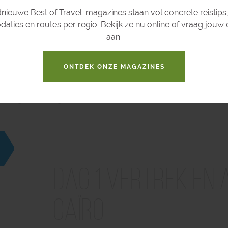
nieuwe Best of Travel-magazines staan vol concrete reistips,
ties en routes per regio. Bekijk ze nu online of vraag jouw
aan.
Voorbeeldreis
ONTDEK ONZE MAGAZINES
ijn gelijk, dus geen 2 reizen zijn dezelfde. Elke reis wordt 
Dag 1 Vertrek en 
Caïro