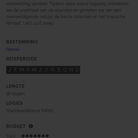
verbeelding spreken. Tijdens deze island hopping ontdekken
we de uniekheid van de eilanden en genieten we van een
overweldigende natuur, de beste stranden en het tropische
klimaat. Let’s surf away…
BESTEMMING
Hawaii
REISPERIODE
J
F
M
A
M
J
J
A
S
O
N
D
LENGTE
18 dagen
LOGIES
Standaardklasse hotels
BUDGET
Van: