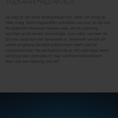
vulkaan Haleakala
Op dag 10 van deze onvergetelijke trip, staan we vroeg op.
Heel vroeg. Warm ingeduffeld vertrekken we naar de top van
de slapende Haleakala vulkaan waar we vol spanning
wachten op de eerste zonnestralen. Even later, wanneer de
zon ons volop aan het verwarmen is, verkennen we ook de
unieke omgeving die felle gelijkenissen heeft met het
maanlandschap. Na een laatste blik op het oneindige, keren
we terug naar zeeniveau en naar warmere temperaturen.
Maar wat een beleving was dit!