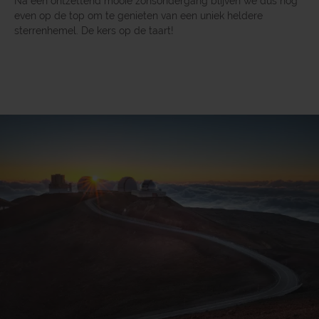
Na een ontzettend mooie zonsondergang blijven we dus nog
even op de top om te genieten van een uniek heldere
sterrenhemel. De kers op de taart!