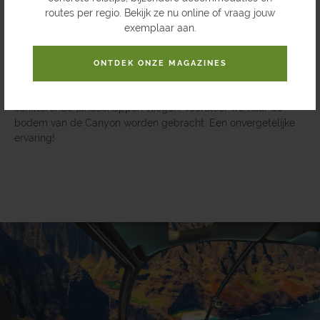
Kauai
routes per regio. Bekijk ze nu online of vraag jouw
exemplaar aan.
Opnieuw willen we de schoonheid van Kauai vanuit zoveel
ONTDEK ONZE MAGAZINES
mogelijk verschillende perspectieven bewonderen. Hiervoor
nemen we plaats in een helikopter en laten we ons over de
schitterende landschappen vliegen, vooraleer we naar de
bodem van de Canyon worden gebracht. Een onvergetelijke
ervaring!