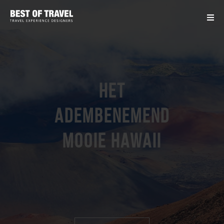
Het
adembenemend
mooie Hawaii