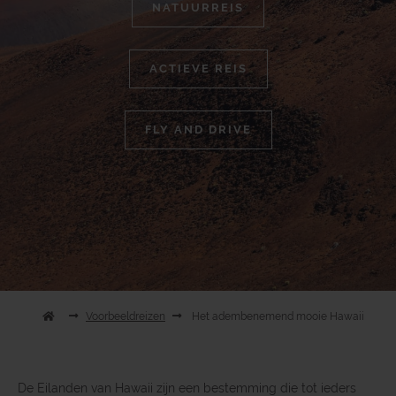
NATUURREIS
ACTIEVE REIS
FLY AND DRIVE
Voorbeeldreizen
Het adembenemend mooie Hawaii
De Eilanden van Hawaii zijn een bestemming die tot ieders