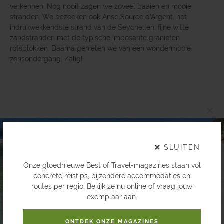
verkennen. Nog nooit zagen we zoveel baaien en mooie
stranden. We bezoeken ook Anse Source d’Argent, het
indrukwekkendste strand van de Seychellen: fijne witte
zandstranden met de typische imposante granieten
rotsblokken. Daarna genieten we van een wondermooie
zonsondergang. Zalig!
×
SLUITEN
Onze gloednieuwe Best of Travel-magazines staan vol
concrete reistips, bijzondere accommodaties en
routes per regio. Bekijk ze nu online of vraag jouw
exemplaar aan.
ONTDEK ONZE MAGAZINES