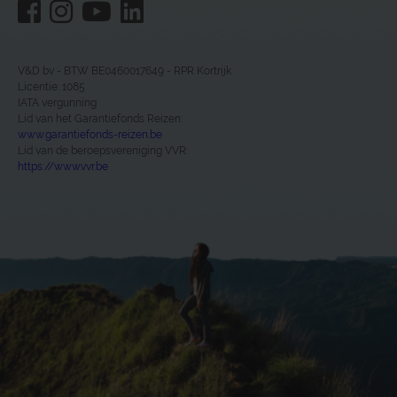
V&D bv - BTW BE0460017649 - RPR Kortrijk
Licentie: 1085
IATA vergunning
Lid van het Garantiefonds Reizen:
www.garantiefonds-reizen.be
Lid van de beroepsvereniging VVR:
https://www.vvr.be