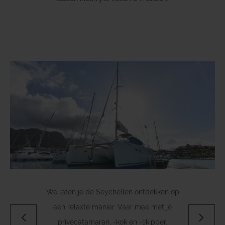
De mooiste stranden ter wereld zijn hier te
Je vindt er niet alleen zon, zee en strand,
We laten je de Seychellen ontdekken op
een relaxte manier. Vaar mee met je
maar ook een toffe couleur locale.
vinden!
Previous
Next
privécatamaran, -kok en -skipper.