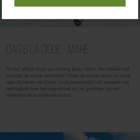
Dag 6 La Digue - Mahé
Na het ontbijt varen we richting Beau Vallon. We hebben het
paradijs op aarde gevonden! Tegen de avond varen we terug
naar de haven van Eden. Onze persoonlijke kok serveert nog
een laatste keer het avondmaal en we genieten van een
romantische avondje aan boord.