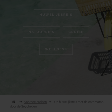
HUWELIJKSREIS
NATUURREIS
CRUISE
WELLNESS
Voorbeeldreizen
Op huwelijksreis met de catamaran
door de Seychellen