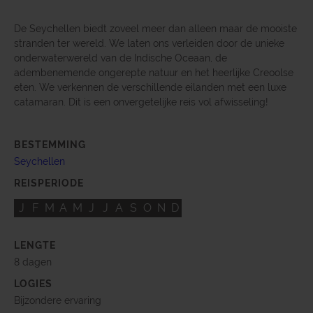
De Seychellen biedt zoveel meer dan alleen maar de mooiste
stranden ter wereld. We laten ons verleiden door de unieke
onderwaterwereld van de Indische Oceaan, de
adembenemende ongerepte natuur en het heerlijke Creoolse
eten. We verkennen de verschillende eilanden met een luxe
catamaran. Dit is een onvergetelijke reis vol afwisseling!
BESTEMMING
Seychellen
REISPERIODE
J
F
M
A
M
J
J
A
S
O
N
D
LENGTE
8 dagen
LOGIES
Bijzondere ervaring