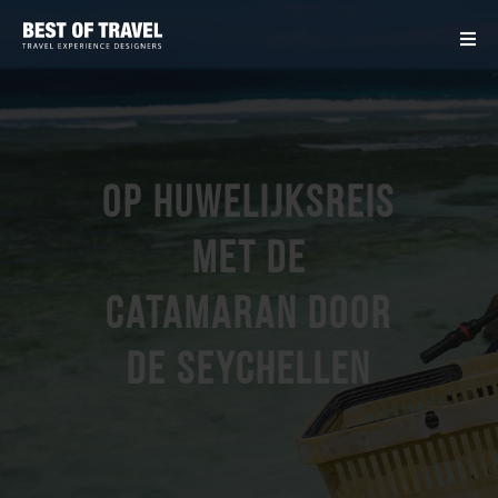
Op huwelijksreis
met de
catamaran door
de Seychellen