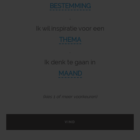
BESTEMMING
,
Ik wil inspiratie voor een
THEMA
.
Ik denk te gaan in
MAAND
(kies 1 of meer voorkeuren)
VIND