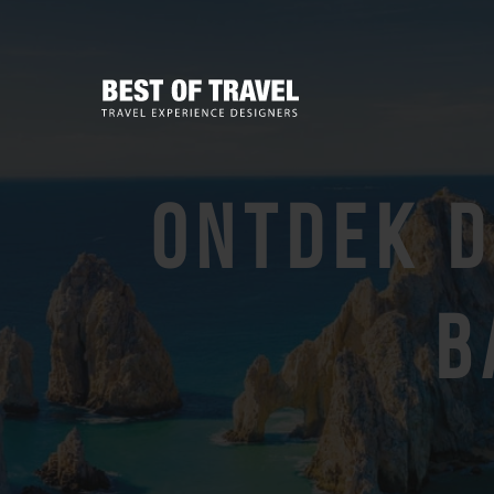
Ontdek d
B