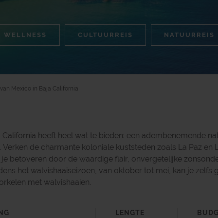
WELLNESS
CULTUURREIS
NATUURREIS
an Mexico in Baja California
ja California heeft heel wat te bieden: een adembenemende nat
e. Verken de charmante koloniale kuststeden zoals La Paz en 
je betoveren door de waardige flair, onvergetelijke zonson
ens het walvishaaiseizoen, van oktober tot mei, kan je zelfs 
norkelen met walvishaaien.
NG
LENGTE
BUD