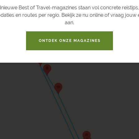
nieuwe Best of Travel-magazines staan vol concrete reistips,
ties en routes per regio. Bekijk ze nu online of vraag jouw
aan.
ONTDEK ONZE MAGAZINES