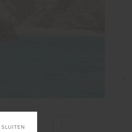
×
Next
SLUITEN