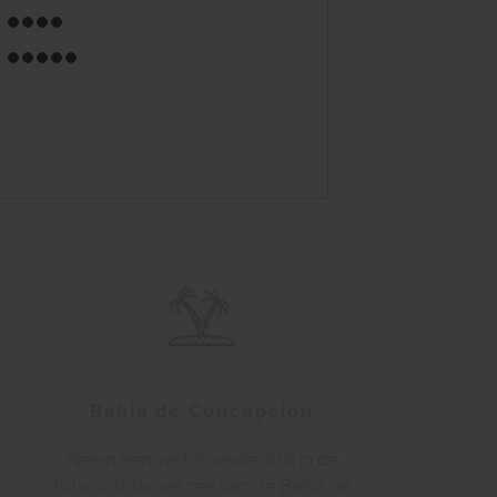
Bahia de Concepcion
Neem een verfrissende duik in de
turkooisblauwe zee van de Bahia de