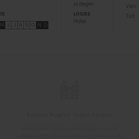
11 dagen
Van:
DE
LOGIES
Tot:
Hotel
M
J
J
A
S
O
N
D
Pueblo Magico Todos Santos
Slenter door de kleurrijke straatjes van het
schilderachtige Todos Santos en geniet van de