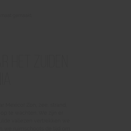
op maat gemaakt.
r het zuiden
ia
r Mexico! Zon, zee, strand,
 op te wachten. We zijn er
ulde valiezen vertrekken we
en we ruimschoots de tijd om