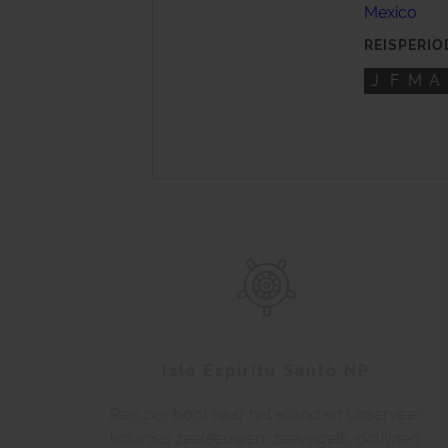
Mexico
REISPERIO
J
F
M
A
Isla Espiritu Santo NP
Reis per boot naar het eiland en observeer
kolonies zeeleeuwen, zeevogels, dolfijnen,