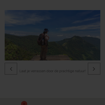
Previous
Next
Laat je verrassen door de prachtige natuur!
Kom in contact met het plaatselijke geloof.
Maak kennis met de schattige bewoners.