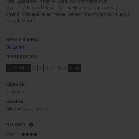
Azië.luipaarden in het Wilpattu NP, ontmoeten we
weesolifantjes in Udawalawe, genieten we van een dagje
strand in Balapitiya en maken we een prachtige treinrit langs
theeplantages.
BESTEMMING
Sri Lanka
REISPERIODE
J
F
M
A
M
J
J
A
S
O
N
D
LENGTE
11 dagen
LOGIES
Middenklasse hotels
BUDGET
Van: