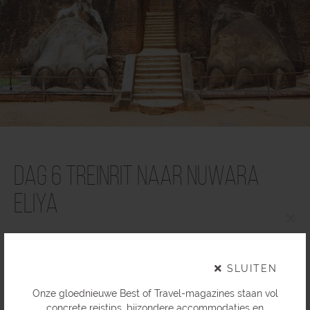
Dag 6 Treinrit naar Nuwara
Eliya
×
Na een lekker ontbijt worden we naar Peradeniya gebracht,
het treinstation van Kandy, waar we de trein nemen naar Nanu
SLUITEN
Oya langs een pittoresk landschap van bergen en
theeplantages.
Onze gloednieuwe Best of Travel-magazines staan vol
concrete reistips, bijzondere accommodaties en