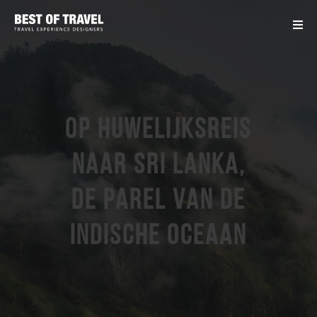
Op huwelijksreis
naar Sri Lanka,
de parel van de
Indische Oceaan