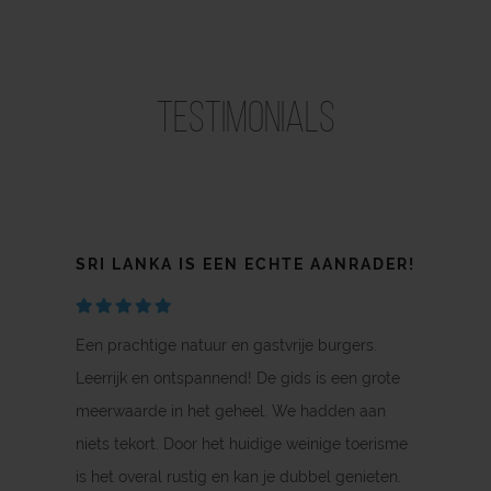
Testimonials
SRI LANKA IS EEN ECHTE AANRADER!
EEN REIS OM NIET MEER TE
ALTIJD MET DE GLIMLACH IN SRI
VERGETEN!
LANKA
Een prachtige natuur en gastvrije burgers.
Leerrijk en ontspannend! De gids is een grote
meerwaarde in het geheel. We hadden aan
niets tekort. Door het huidige weinige toerisme
is het overal rustig en kan je dubbel genieten.