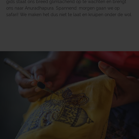
gids staat ons breed glimlachend op te wachten en brengt
ons naar Anuradhapura. Spannend: morgen gaan we op
safari! We maken het dus niet te laat en kruipen onder de wol.