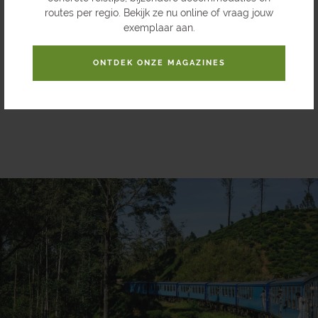
We komen aan in Nuwara Eliya ook wel bekend als het ‘Little
routes per regio. Bekijk ze nu online of vraag jouw
England’ van Sri Lanka. De omgeving is prachtig! Bergen,
exemplaar aan.
valleien en theeplantages wisselen elkaar af. De Britste
invloed is goed zichtbaar. De huisjes lijken op Engelse
ONTDEK ONZE MAGAZINES
cottages of mansions in de welgekende Queen Anne-stijl. In
de omgeving bezoeken we er een theefabriek en proeven we
een lekker kopje thee.