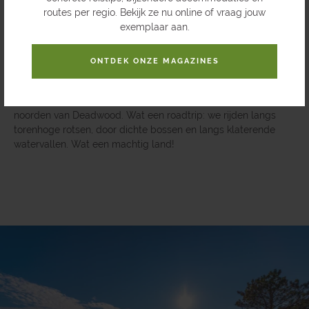
routes per regio. Bekijk ze nu online of vraag jouw
exemplaar aan.
Dag 6 De Black Hills
ONTDEK ONZE MAGAZINES
Vandaag rijden we naar de Spearfish Canyon Road. Dit is een
prachtige route in het noorden van de Black Hills, iets ten
noorden van Deadwood. Wat een roadtrip: we rijden langs
torenhoge rotsen, door dichte bossen en langs klaterende
watervallen. Wat een machtig land!