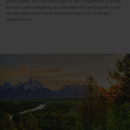
grizzlyberen. Het park boet niets in aan fotogenieke ervaring,
want de weerspiegeling van besneeuwde bergtoppen in één
van de vele meren wordt alvast één van onze favoriete
vakantiefoto’s.