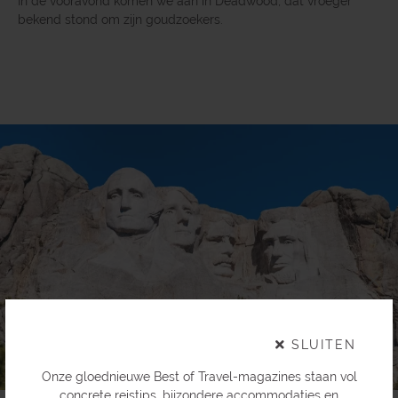
In de vooravond komen we aan in Deadwood, dat vroeger
bekend stond om zijn goudzoekers.
×
SLUITEN
Onze gloednieuwe Best of Travel-magazines staan vol
concrete reistips, bijzondere accommodaties en