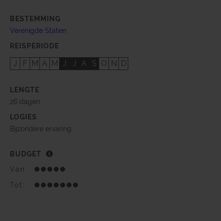
BESTEMMING
Verenigde Staten
REISPERIODE
J
F
M
A
M
J
J
A
S
O
N
D
LENGTE
26 dagen
LOGIES
Bijzondere ervaring
BUDGET
Van:
Tot: