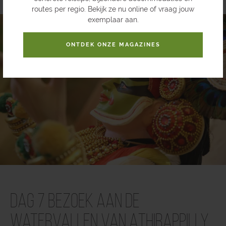
routes per regio. Bekijk ze nu online of vraag jouw
exemplaar aan.
ONTDEK ONZE MAGAZINES
Dag 7 Bezoek aan de
watervallen van Athirappilly