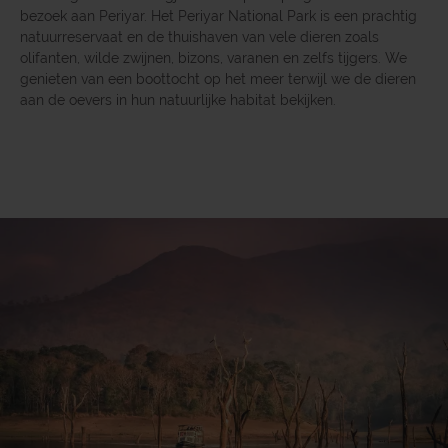
bezoek aan Periyar. Het Periyar National Park is een prachtig
natuurreservaat en de thuishaven van vele dieren zoals
olifanten, wilde zwijnen, bizons, varanen en zelfs tijgers. We
genieten van een boottocht op het meer terwijl we de dieren
aan de oevers in hun natuurlijke habitat bekijken.