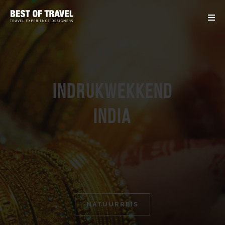
Indrukwekkend
India
NATUURREIS