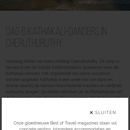
Dag 6 Kathakali-dansers in
Cheruthuruthy
Vandaag zetten we koers richting Cheruthuruthy. Dit dorp is
beroemd om de ‘Kerala Kalamandalam’ academie waar de
Kathakali-dansers met ongekende discipline succesvol
worden opgeleid. Kathakali is een uniek mix van dans en
drama waarbij de dansers beschilderde maskers en verfijnde
×
kostuums dragen. Ze stellen verhalen uit de Mahabharata en
de Ramayana voor, de twee literaire werken die de basis van
het hindoeïsme vormen.
SLUITEN
Onze gloednieuwe Best of Travel-magazines staan vol
concrete reistips, bijzondere accommodaties en