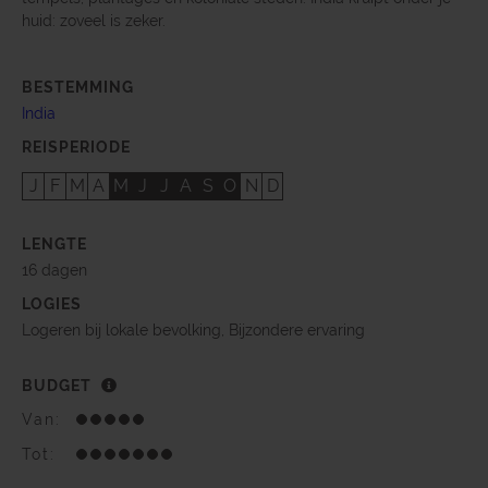
huid: zoveel is zeker.
BESTEMMING
India
REISPERIODE
J
F
M
A
M
J
J
A
S
O
N
D
LENGTE
16 dagen
LOGIES
Logeren bij lokale bevolking, Bijzondere ervaring
BUDGET
Van:
Tot: