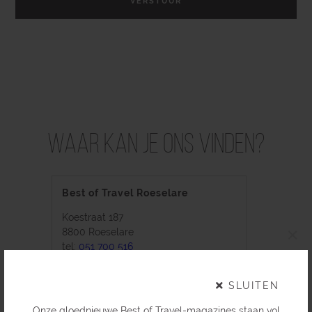
Waar kan je ons vinden?
Best of Travel Roeselare
Koestraat 187
×
8800 Roeselare
tel:
051 700 516
info@bestoftravel.be
SLUITEN
Onze gloednieuwe Best of Travel-magazines staan vol