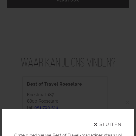
Waar kan je ons vinden?
Best of Travel Roeselare
Koestraat 187
×
8800 Roeselare
tel:
051 700 516
info@bestoftravel.be
SLUITEN
Onze gloednieuwe Best of Travel-magazines staan vol