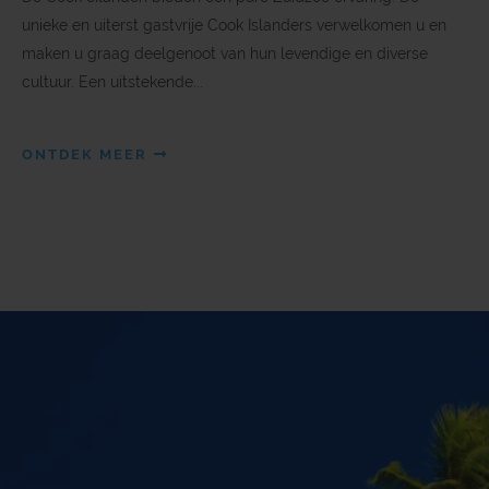
unieke en uiterst gastvrije Cook Islanders verwelkomen u en
maken u graag deelgenoot van hun levendige en diverse
cultuur. Een uitstekende...
ONTDEK MEER