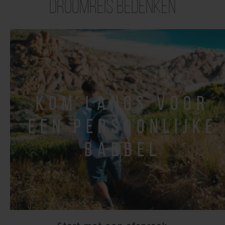
droomreis bedenken
kom langs voor
een persoonlijke
babbel