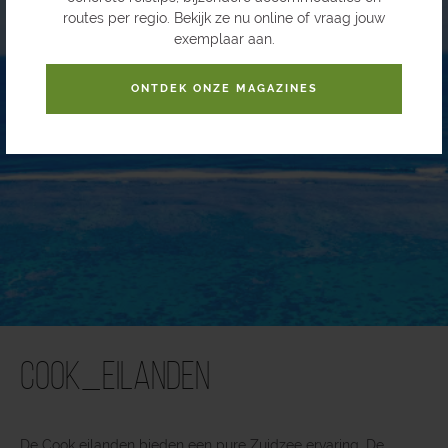
routes per regio. Bekijk ze nu online of vraag jouw
exemplaar aan.
ONTDEK ONZE MAGAZINES
Cook_Eilanden
De Cook eilanden bieden een pure Zuidzee ervaring. De